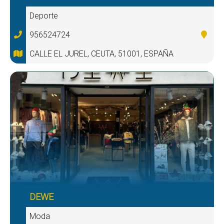
Deporte
956524724
CALLE EL JUREL, CEUTA, 51001, ESPAÑA
DEWE
Moda