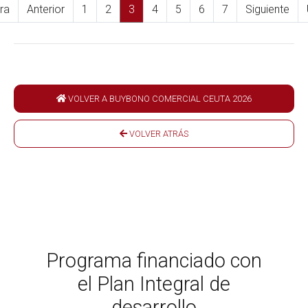
ra
Anterior
1
2
3
4
5
6
7
Siguiente
VOLVER A BUYBONO COMERCIAL CEUTA 2026
VOLVER ATRÁS
Programa financiado con
el Plan Integral de
desarrollo