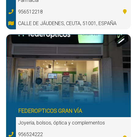
Farmacia
956512218
CALLE DE JÁUDENES, CEUTA, 51001, ESPAÑA
FEDEROPTICOS GRAN VÍA
Joyería, bolsos, óptica y complementos
956524222